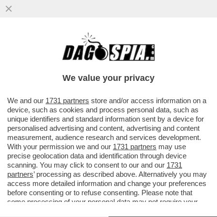
DAGOREPORT - TUTTE LE DOMANDE SUL
CASO CONTE-PIANTEDOSI – PERCHÉ
CLAUDIA CONTE, CHE SOSTIENE ..
We value your privacy
VAI ALL'ARTICOLO
We and our
1731 partners
store and/or access information on a
device, such as cookies and process personal data, such as
unique identifiers and standard information sent by a device for
personalised advertising and content, advertising and content
measurement, audience research and services development.
With your permission we and our
1731 partners
may use
precise geolocation data and identification through device
scanning. You may click to consent to our and our
1731
partners
’ processing as described above. Alternatively you may
access more detailed information and change your preferences
before consenting or to refuse consenting. Please note that
some processing of your personal data may not require your
consent, but you have a right to object to such processing. Your