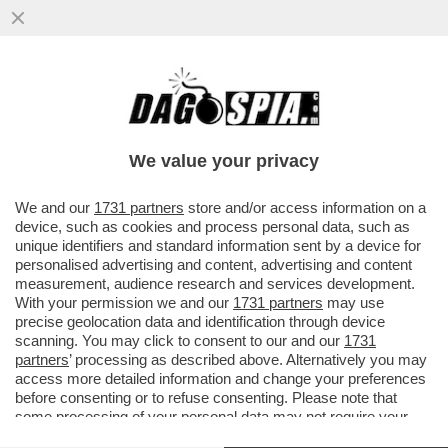
DAGOREPORT - TUTTE LE DOMANDE SUL
CASO CONTE-PIANTEDOSI – PERCHÉ
CLAUDIA CONTE, CHE SOSTIENE ..
We value your privacy
VAI ALL'ARTICOLO
We and our
1731 partners
store and/or access information on a
device, such as cookies and process personal data, such as
unique identifiers and standard information sent by a device for
personalised advertising and content, advertising and content
measurement, audience research and services development.
With your permission we and our
1731 partners
may use
precise geolocation data and identification through device
scanning. You may click to consent to our and our
1731
partners
’ processing as described above. Alternatively you may
access more detailed information and change your preferences
before consenting or to refuse consenting. Please note that
some processing of your personal data may not require your
consent, but you have a right to object to such processing. Your