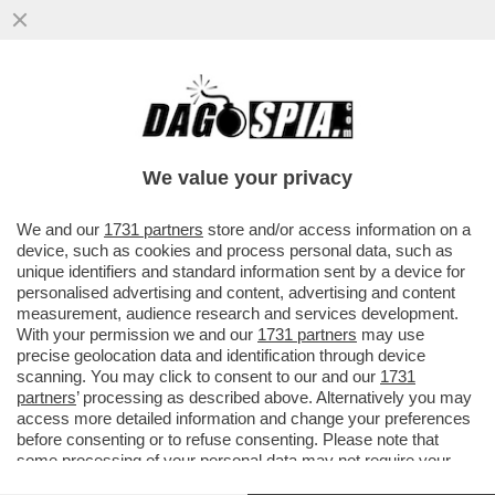
DAGOREPORT - TUTTE LE DOMANDE SUL
CASO CONTE-PIANTEDOSI – PERCHÉ
CLAUDIA CONTE, CHE SOSTIENE ..
We value your privacy
VAI ALL'ARTICOLO
We and our
1731 partners
store and/or access information on a
device, such as cookies and process personal data, such as
unique identifiers and standard information sent by a device for
personalised advertising and content, advertising and content
measurement, audience research and services development.
With your permission we and our
1731 partners
may use
precise geolocation data and identification through device
scanning. You may click to consent to our and our
1731
partners
’ processing as described above. Alternatively you may
access more detailed information and change your preferences
before consenting or to refuse consenting. Please note that
some processing of your personal data may not require your
consent, but you have a right to object to such processing. Your