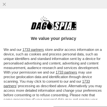
DAGOREPORT - TUTTE LE DOMANDE SUL
CASO CONTE-PIANTEDOSI – PERCHÉ
CLAUDIA CONTE, CHE SOSTIENE ..
We value your privacy
VAI ALL'ARTICOLO
We and our
1733 partners
store and/or access information on a
device, such as cookies and process personal data, such as
unique identifiers and standard information sent by a device for
personalised advertising and content, advertising and content
measurement, audience research and services development.
With your permission we and our
1733 partners
may use
precise geolocation data and identification through device
scanning. You may click to consent to our and our
1733
partners
’ processing as described above. Alternatively you may
access more detailed information and change your preferences
before consenting or to refuse consenting. Please note that
some processing of your personal data may not require your
consent, but you have a right to object to such processing. Your